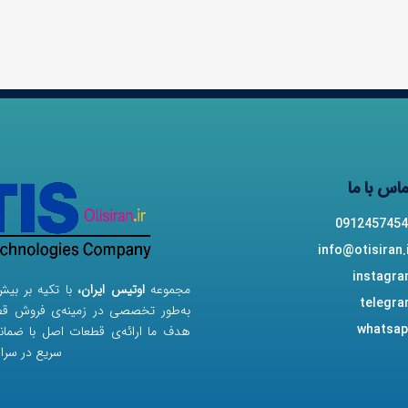
اس با ما
0912457454
info@otisiran.
instagr
مجموعه
اوتیس ایران،
با تکیه بر بی
telegr
به‌طور تخصصی در زمینه‌ی فروش قطع
whatsap
هدف ما ارائه‌ی قطعات اصل با ضما
سریع در سرا