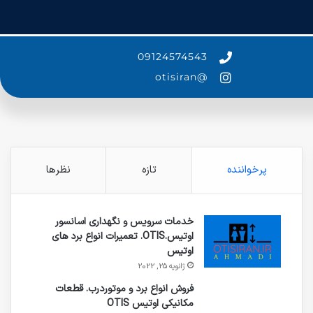
09124574543
@otisiran
پرخواننده
تازه
نظرها
خدمات سرویس و نگهداری اسانسور
اوتیس.OTIS. تعمیرات انواع برد های
اوتیس
ژانویه 25, 2022
فروش انواع برد و موتوردرب. قطعات
مکانیکی اوتیس OTIS