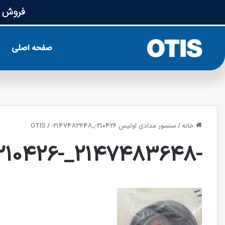
فروش ق
صفحه اصلی
خانه
/
سنسور مدادی اوتیس OTIS
-2147483648_-210426
/
-2147483648_-210426