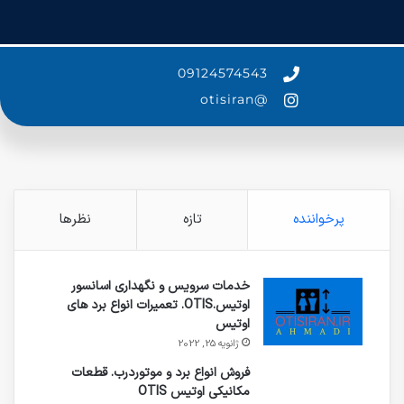
09124574543
@otisiran
پرخواننده
تازه
نظرها
خدمات سرویس و نگهداری اسانسور
اوتیس.OTIS. تعمیرات انواع برد های
اوتیس
ژانویه 25, 2022
فروش انواع برد و موتوردرب. قطعات
مکانیکی اوتیس OTIS