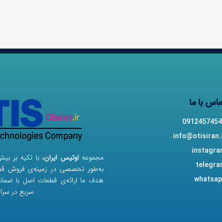
اس با ما
0912457454
info@otisiran.
instagr
مجموعه
اوتیس ایران،
با تکیه بر بی
telegr
به‌طور تخصصی در زمینه‌ی فروش قطع
whatsap
هدف ما ارائه‌ی قطعات اصل با ضما
سریع در سرا